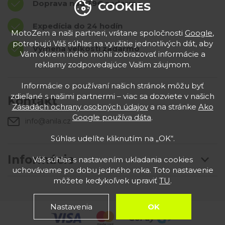
Doprava nad 39€ zadarmo
COOKIES
Expedícia do 24 hodín
MotoZem a naši partneri, vrátane spoločnosti
Google
,
potrebujú Váš súhlas na využitie jednotlivých dát, aby
Výmena veľkostí zadarmo
Vám okrem iného mohli zobrazovať informácie a
reklamy zodpovedajúce Vašim záujmom.
Informácie o používaní našich stránok môžu byť
zdieľané s našimi partnermi – viac sa dozviete v našich
Kontakt
Zásadách ochrany osobných údajov
a na stránke
Ako
Google používa dáta
.
info@anila.cz
Súhlas udelíte kliknutím na „OK“.
Informácie
Váš súhlas s nastavením ukladania cookies
uchovávame po dobu jedného roka. Toto nastavenie
môžete kedykoľvek upraviť
TU
.
Nastavenia
OK