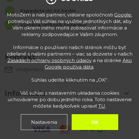
Expedícia do 24 hodín
MotoZem a naši partneri, vrátane spoločnosti
Google
,
potrebujú Váš súhlas na využitie jednotlivých dát, aby
Výmena veľkostí zadarmo
Vám okrem iného mohli zobrazovať informácie a
reklamy zodpovedajúce Vašim záujmom.
Informácie o používaní našich stránok môžu byť
zdieľané s našimi partnermi – viac sa dozviete v našich
Kontakt
Zásadách ochrany osobných údajov
a na stránke
Ako
Google používa dáta
.
info@anila.cz
Súhlas udelíte kliknutím na „OK“.
Informácie
Váš súhlas s nastavením ukladania cookies
uchovávame po dobu jedného roka. Toto nastavenie
môžete kedykoľvek upraviť
TU
.
Nastavenia
OK