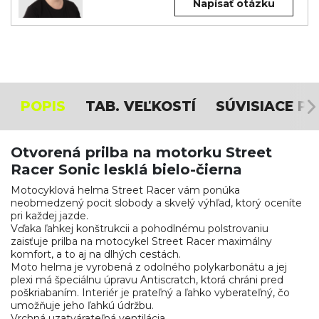
Napísať otázku
POPIS
TAB. VEĽKOSTÍ
SÚVISIACE P
Otvorená prilba na motorku Street
Racer Sonic lesklá bielo-čierna
Motocyklová helma Street Racer vám ponúka
neobmedzený pocit slobody a skvelý výhľad, ktorý oceníte
pri každej jazde.
Vďaka ľahkej konštrukcii a pohodlnému polstrovaniu
zaisťuje prilba na motocykel Street Racer maximálny
komfort, a to aj na dlhých cestách.
Moto helma je vyrobená z odolného polykarbonátu a jej
plexi má špeciálnu úpravu Antiscratch, ktorá chráni pred
poškriabaním. Interiér je prateľný a ľahko vyberateľný, čo
umožňuje jeho ľahkú údržbu.
Vrchná uzatvárateľná ventilácia.