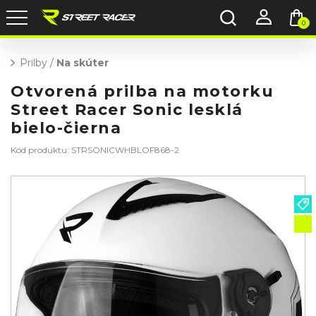
0
Prilby
/
Na skúter
Otvorená prilba na motorku
Street Racer Sonic lesklá
bielo-čierna
Kód produktu: STRSONICWHBLOF868-2