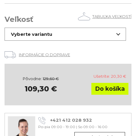
TABUĽKA VEĽKOSTÍ
Veľkosť
Vyberte variantu
INFORMÁCIE O DOPRAVE
Ušetríte:
20,30
€
Pôvodne:
129,60
€
109,30
€
+421 412 028 932
Po-pia 09:00 - 19:00
|
So 09:00 - 16:00