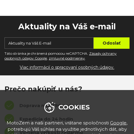
Aktuality na Váš e-mail
Táto stránka je chránená pomocou reCAPTCHA.
Zásady ochrany
osobných údajov Google
,
zmluvné podmienky
.
Viac informácií o spracovaní osobných údajov.
Prečo nakúpiť u nás?
Doprava nad 39€ zadarmo
COOKIES
Expedícia do 24 hodín
MotoZem a naši partneri, vrátane spoločnosti
Google
,
potrebujú Váš súhlas na využitie jednotlivých dát, aby
Výmena veľkostí zadarmo