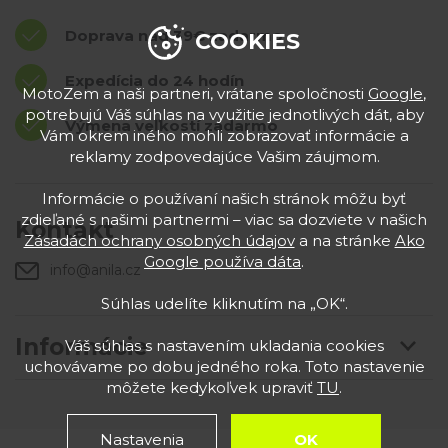
Doprava nad 39€ zadarmo
COOKIES
Expedícia do 24 hodín
MotoZem a naši partneri, vrátane spoločnosti
Google
,
potrebujú Váš súhlas na využitie jednotlivých dát, aby
Výmena veľkostí zadarmo
Vám okrem iného mohli zobrazovať informácie a
reklamy zodpovedajúce Vašim záujmom.
Informácie o používaní našich stránok môžu byť
zdieľané s našimi partnermi – viac sa dozviete v našich
Kontakt
Zásadách ochrany osobných údajov
a na stránke
Ako
Google používa dáta
.
info@anila.cz
Súhlas udelíte kliknutím na „OK“.
Informácie
Váš súhlas s nastavením ukladania cookies
uchovávame po dobu jedného roka. Toto nastavenie
môžete kedykoľvek upraviť
TU
.
Nastavenia
OK