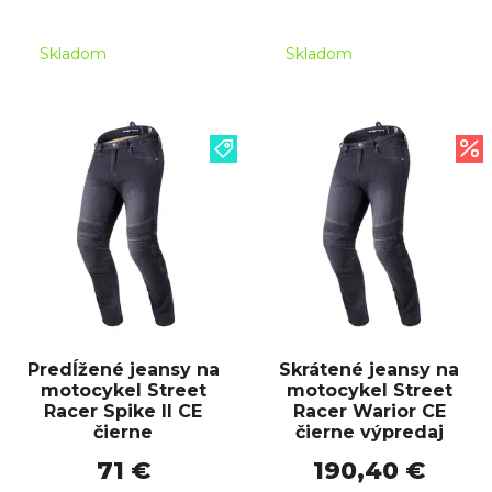
Skladom
Skladom
Predĺžené jeansy na
Skrátené jeansy na
motocykel Street
motocykel Street
Racer Spike II CE
Racer Warior CE
čierne
čierne výpredaj
71 €
190,40 €