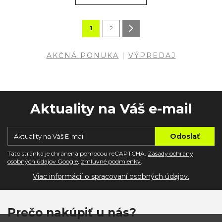
1
2
AKČNÁ PONUKA
|
VÝPREDAJ
Aktuality na Váš e-mail
Táto stránka je chránená pomocou reCAPTCHA.
Zásady ochrany
osobných údajov Google
,
zmluvné podmienky
.
Viac informácií o spracovaní osobných údajov.
Prečo nakúpiť u nás?