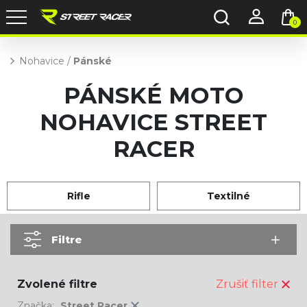
0
Nohavice
/
Pánské
PÁNSKÉ MOTO
NOHAVICE STREET
RACER
Rifle
Textilné
Filtre
Zvolené filtre
Zrušiť filter
Značka:
Street Racer