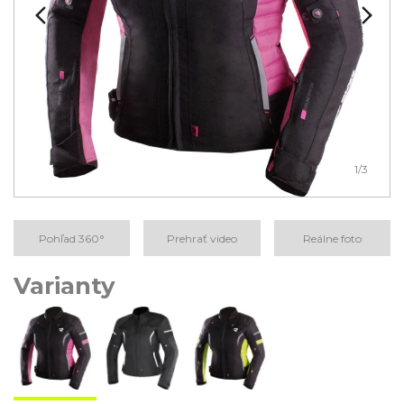
1
/3
Pohľad 360°
Prehrať video
Reálne foto
Varianty