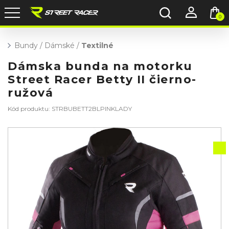
0
Bundy
/
Dámské
/
Textilné
Dámska bunda na motorku
Street Racer Betty II čierno-
ružová
Kód produktu: STRBUBETT2BLPINKLADY