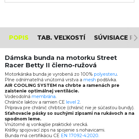
POPIS
TAB. VEĽKOSTÍ
SÚVISIACE P
Dámska bunda na motorku Street
Racer Betty II čierno-ružová
Motorkárska bunda je vyrobená zo 100%
polyesteru
.
Plne odnímateľná vnútorná vrstva a
mesh
podšívka.
AIR COOLING SYSTEM na chrbte a ramenách pre
zaistenie optimálnej ventilácie.
Vodeodolná
membrána
.
Chrániče lakťov a ramien CE
level 2
.
Príprava pre chránič chrbtice (chránič nie je súčasťou bundy).
Sťahovacie pásky so suchými zipsami na rukávoch a na
spodnom leme.
Vnútorné aj vonkajšie praktické vrecká.
Krátky spojovací zips na spojenie s nohavicami.
Bunda má certifikáciu CE
EN 17092-4:2020.