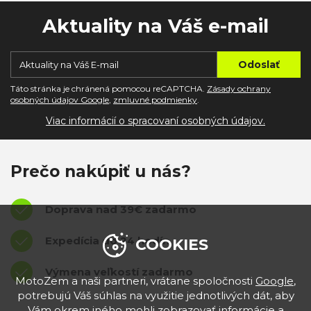
Aktuality na Váš e-mail
Táto stránka je chránená pomocou reCAPTCHA.
Zásady ochrany
osobných údajov Google
,
zmluvné podmienky
.
Viac informácií o spracovaní osobných údajov.
Prečo nakúpiť u nás?
Doprava nad 39€ zadarmo
Expedícia do 24 hodín
COOKIES
Výmena veľkostí zadarmo
MotoZem a naši partneri, vrátane spoločnosti
Google
,
potrebujú Váš súhlas na využitie jednotlivých dát, aby
Vám okrem iného mohli zobrazovať informácie a