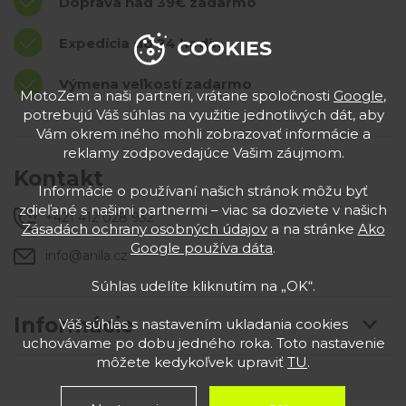
Doprava nad 39€ zadarmo
Expedícia do 24 hodín
COOKIES
Výmena veľkostí zadarmo
MotoZem a naši partneri, vrátane spoločnosti
Google
,
potrebujú Váš súhlas na využitie jednotlivých dát, aby
Vám okrem iného mohli zobrazovať informácie a
reklamy zodpovedajúce Vašim záujmom.
Kontakt
Informácie o používaní našich stránok môžu byť
zdieľané s našimi partnermi – viac sa dozviete v našich
+421 412 028 932
Zásadách ochrany osobných údajov
a na stránke
Ako
Google používa dáta
.
info@anila.cz
Súhlas udelíte kliknutím na „OK“.
Informácie
Váš súhlas s nastavením ukladania cookies
uchovávame po dobu jedného roka. Toto nastavenie
môžete kedykoľvek upraviť
TU
.