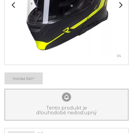
1
/4
Pohľad 360°
Tento produkt je
dlouhodobě nedostupný