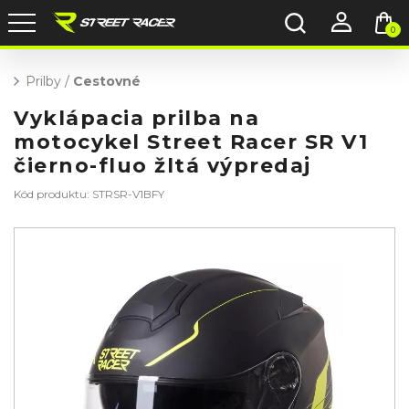
0
Prilby
/
Cestovné
Vyklápacia prilba na
motocykel Street Racer SR V1
čierno-fluo žltá výpredaj
Kód produktu: STRSR-V1BFY