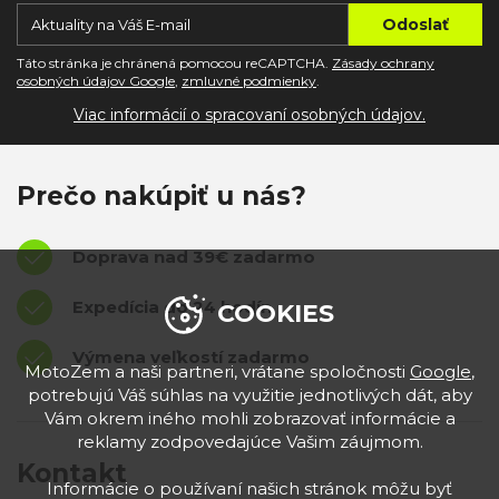
Táto stránka je chránená pomocou reCAPTCHA.
Zásady ochrany
osobných údajov Google
,
zmluvné podmienky
.
Viac informácií o spracovaní osobných údajov.
Prečo nakúpiť u nás?
Doprava nad 39€ zadarmo
Expedícia do 24 hodín
COOKIES
Výmena veľkostí zadarmo
MotoZem a naši partneri, vrátane spoločnosti
Google
,
potrebujú Váš súhlas na využitie jednotlivých dát, aby
Vám okrem iného mohli zobrazovať informácie a
reklamy zodpovedajúce Vašim záujmom.
Kontakt
Informácie o používaní našich stránok môžu byť