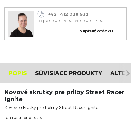
+421 412 028 932
Po-pia 09:00 - 19:00
|
So 09:00 - 16:00
Napísať otázku
POPIS
SÚVISIACE PRODUKTY
ALTER
Kovové skrutky pre prilby Street Racer
Ignite
Kovové skrutky pre helmy Street Racer Ignite.
Iba ilustračné foto.